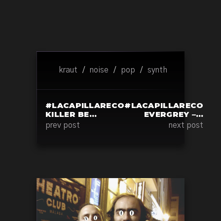
kraut
/
noise
/
pop
/
synth
#LACAPILLARECO
#LACAPILLARECO
KILLER BE…
EVERGREY –…
prev post
next post