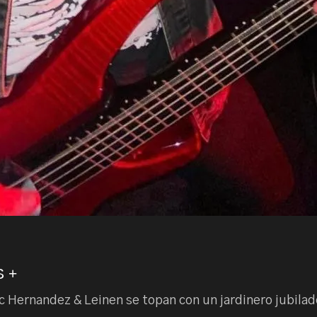
 +
c Hernandez & Leinen se topan con un jardinero jubilad