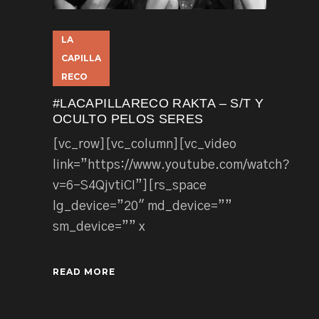
LA
CAPILLA
RECO
#LACAPILLARECO RAKTA – S/T Y
OCULTO PELOS SERES
[vc_row][vc_column][vc_video
link=”https://www.youtube.com/watch?
v=6-S4QjvtiCI”][rs_space
lg_device=”20″ md_device=””
sm_device=”” x
READ MORE