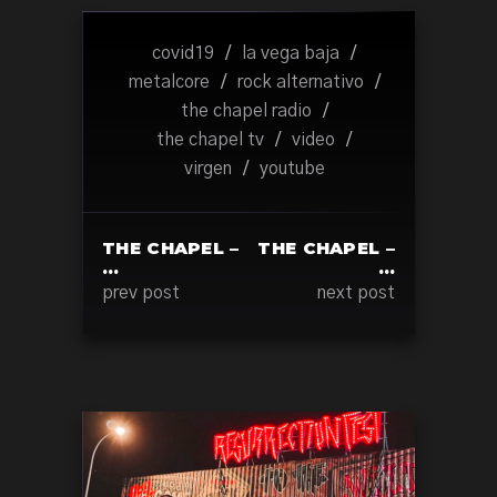
covid19
/
la vega baja
/
metalcore
/
rock alternativo
/
the chapel radio
/
the chapel tv
/
video
/
virgen
/
youtube
THE CHAPEL –
THE CHAPEL –
…
…
prev post
next post