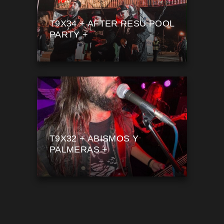
T9X34 + AFTER RESU POOL
PARTY +
T9X32 + ABISMOS Y
PALMERAS +