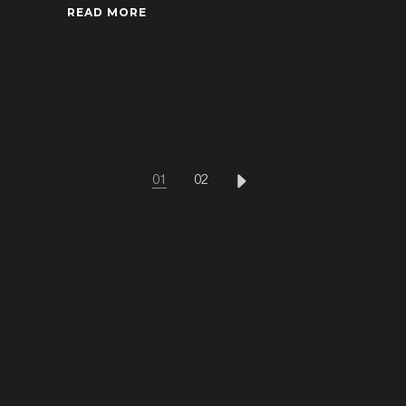
READ MORE
PAGINACIÓN
01
02
DE
ENTRADAS