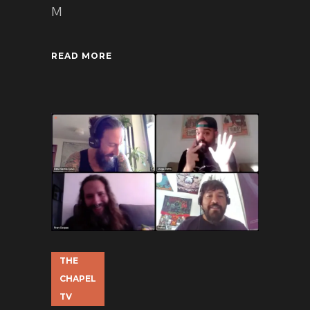
M
READ MORE
THE
CHAPEL
TV