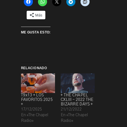
Más
ME GUSTA ESTO:
RELACIONADO
T9x13 + LOS
+ THE CHAPEL
FAVORITOS 2025
CXLIII – 2022 THE
+
BIZARRE DAYS +
17/12/2025
21/12/2022
En «The Chapel
En «The Chapel
Radio»
Radio»