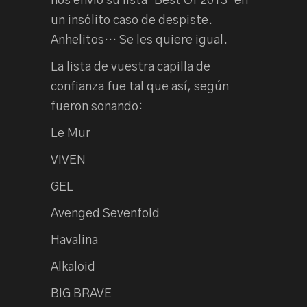
nos envió su lista ‘Best Of 2013’ en
un insólito caso de despiste.
Anhelitos… Se les quiere igual.
La lista de vuestra capilla de
confianza fue tal que así, según
fueron sonando:
Le Mur
VIVEN
GEL
Avenged Sevenfold
Havalina
Alkaloid
BIG BRAVE