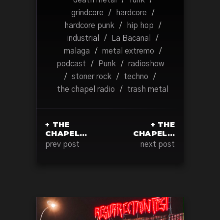
death metal
/
funk
/
grindcore
/
hardcore
/
hardcore punk
/
hip hop
/
industrial
/
La Bacanal
/
malaga
/
metal extremo
/
podcast
/
Punk
/
radioshow
/
stoner rock
/
techno
/
the chapel radio
/
trash metal
+ THE
+ THE
CHAPEL…
CHAPEL…
prev post
next post