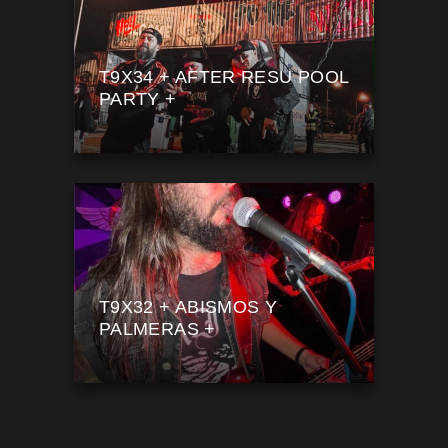
T9X34 + AFTER RESU POOL
PARTY +
T9X32 + ABISMOS Y
PALMERAS +