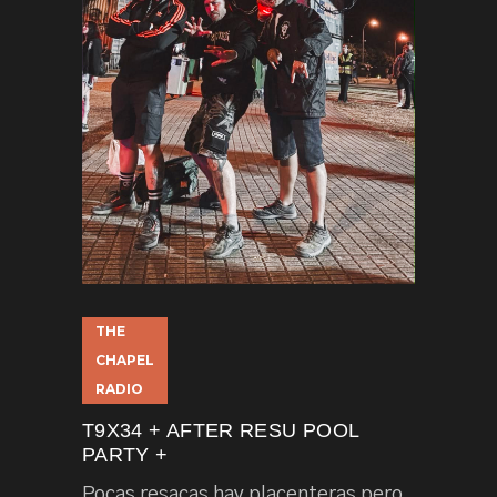
THE
CHAPEL
RADIO
T9X34 + AFTER RESU POOL
PARTY +
Pocas resacas hay placenteras pero