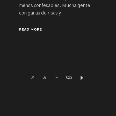
menos confesables. Mucha gente
con ganas de risas y
READ MORE
PAGINACIÓN
01
02
…
023
DE
ENTRADAS