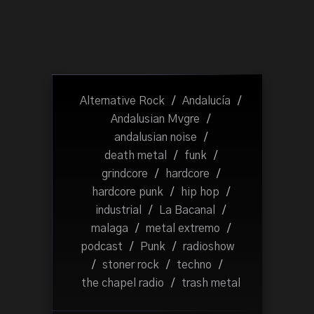
Alternative Rock
/
Andalucía
/
Andalusian Mvgre
/
andalusian noise
/
death metal
/
funk
/
grindcore
/
hardcore
/
hardcore punk
/
hip hop
/
industrial
/
La Bacanal
/
malaga
/
metal extremo
/
podcast
/
Punk
/
radioshow
/
stoner rock
/
techno
/
the chapel radio
/
trash metal