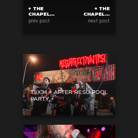
+ THE
+ THE
CHAPEL…
CHAPEL…
prev post
next post
T9X34 + AFTER RESU POOL
PARTY +