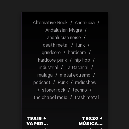
Alternative Rock
/
Andalucía
/
Andalusian Mvgre
/
andalusian noise
/
death metal
/
funk
/
grindcore
/
hardcore
/
hardcore punk
/
hip hop
/
industrial
/
La Bacanal
/
malaga
/
metal extremo
/
podcast
/
Punk
/
radioshow
/
stoner rock
/
techno
/
the chapel radio
/
trash metal
T9X18 +
T9X20 +
VAPER…
MÚSICA…