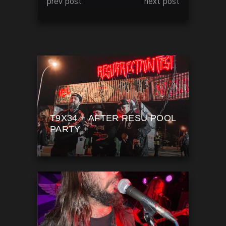
prev post
next post
T9X34 + AFTER RESU POOL
PARTY +