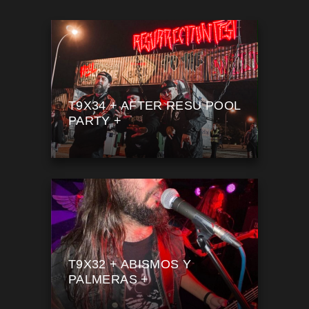
T9X34 + AFTER RESU POOL
PARTY +
T9X32 + ABISMOS Y
PALMERAS +