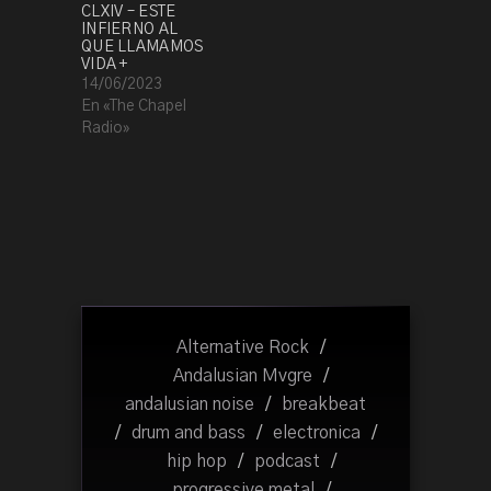
CLXIV – ESTE
INFIERNO AL
QUE LLAMAMOS
VIDA +
14/06/2023
En «The Chapel
Radio»
Alternative Rock
/
Andalusian Mvgre
/
andalusian noise
/
breakbeat
/
drum and bass
/
electronica
/
hip hop
/
podcast
/
progressive metal
/