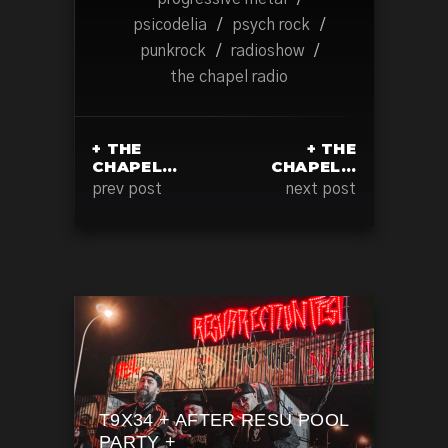
psicodelia
/
psych rock
/
punkrock
/
radioshow
/
the chapel radio
+ THE
+ THE
CHAPEL…
CHAPEL…
prev post
next post
T9X34 + AFTER RESU POOL
PARTY +