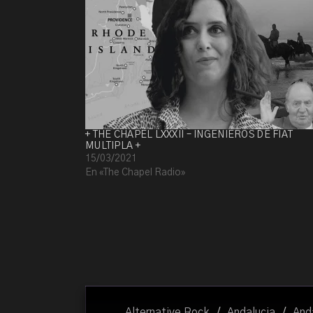
+ THE CHAPEL LXXXII – INGENIEROS DE FIAT
MULTIPLA +
15/03/2021
En «The Chapel Radio»
Alternative Rock
/
Andaluçia
/
And