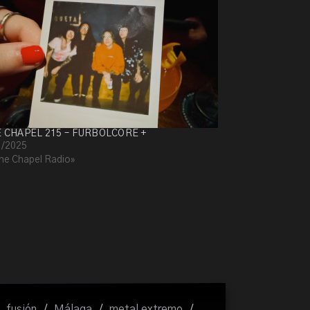
E CHAPEL 215 – FURBOLCORE +
1/2025
he Chapel Radio»
fusión
/
Málaga
/
metal extremo
/