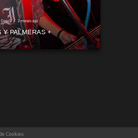
DaniG
2 meses ago
S Y PALMERAS +
 de Cookies