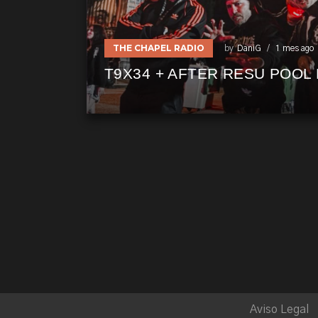
THE CHAPEL RADIO
by
DaniG
1 mes ago
T9X34 + AFTER RESU POOL 
Aviso Legal