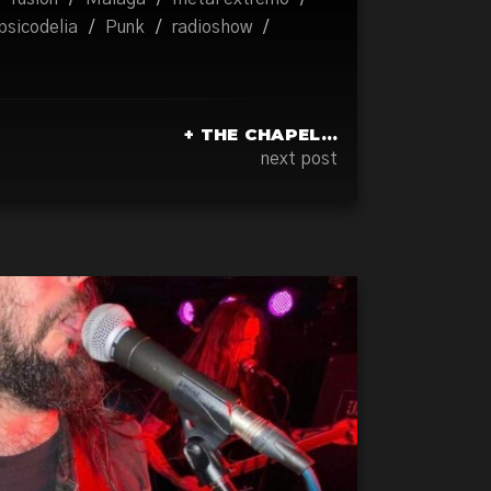
psicodelia
/
Punk
/
radioshow
/
+ THE CHAPEL…
next post