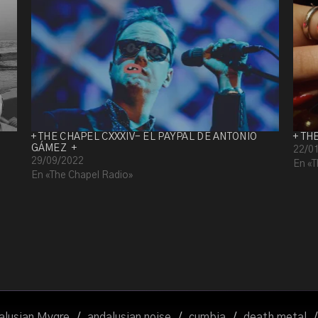
+ THE CHAPEL CXXXIV- EL PAYPAL DE ANTONIO
+ TH
GÁMEZ +
22/0
29/09/2022
En «T
En «The Chapel Radio»
alusian Mvgre
/
andalusian noise
/
cumbia
/
death metal
/