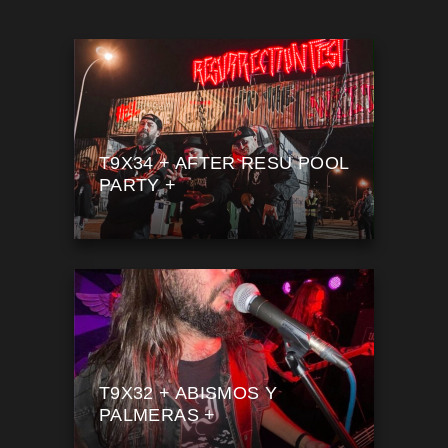
T9X34 + AFTER RESU POOL
PARTY +
T9X32 + ABISMOS Y
PALMERAS +