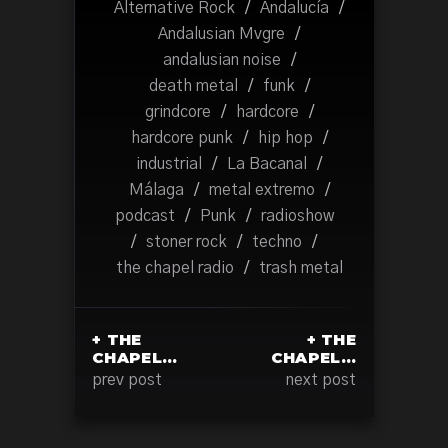
Alternative Rock
/
Andalucía
/
Andalusian Mvgre
/
andalusian noise
/
death metal
/
funk
/
grindcore
/
hardcore
/
hardcore punk
/
hip hop
/
industrial
/
La Bacanal
/
Málaga
/
metal extremo
/
podcast
/
Punk
/
radioshow
/
stoner rock
/
techno
/
the chapel radio
/
trash metal
+ THE
+ THE
CHAPEL…
CHAPEL…
prev post
next post