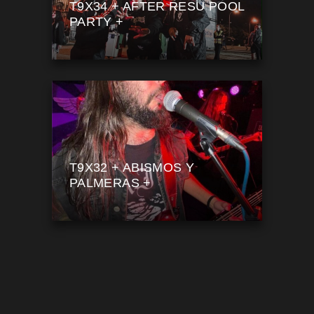
T9X34 + AFTER RESU POOL
PARTY +
T9X32 + ABISMOS Y
PALMERAS +