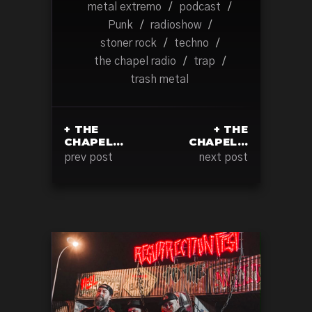
metal extremo
/
podcast
/
Punk
/
radioshow
/
stoner rock
/
techno
/
the chapel radio
/
trap
/
trash metal
+ THE
+ THE
CHAPEL…
CHAPEL…
prev post
next post