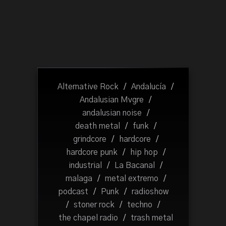
Alternative Rock
/
Andalucía
/
Andalusian Mvgre
/
andalusian noise
/
death metal
/
funk
/
grindcore
/
hardcore
/
hardcore punk
/
hip hop
/
industrial
/
La Bacanal
/
malaga
/
metal extremo
/
podcast
/
Punk
/
radioshow
/
stoner rock
/
techno
/
the chapel radio
/
trash metal