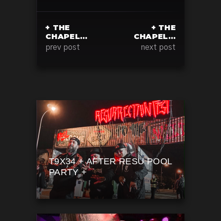
+ THE
+ THE
CHAPEL…
CHAPEL…
prev post
next post
T9X34 + AFTER RESU POOL
PARTY +