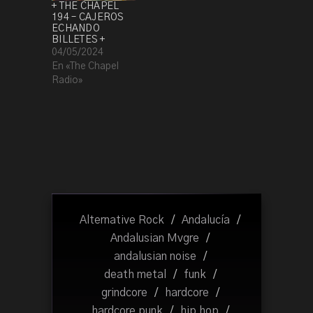
+ THE CHAPEL
194 – CAJEROS
ECHANDO
BILLETES +
04/05/2024
En «The Chapel
Radio»
Alternative Rock
/
Andalucía
/
Andalusian Mvgre
/
andalusian noise
/
death metal
/
funk
/
grindcore
/
hardcore
/
hardcore punk
/
hip hop
/