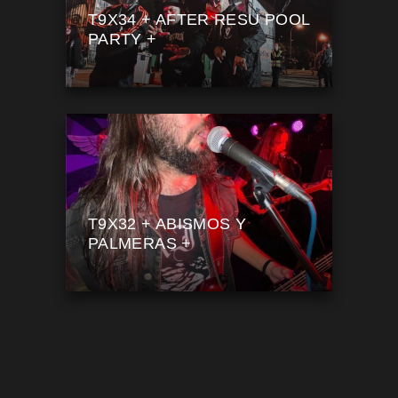
T9X34 + AFTER RESU POOL
PARTY +
T9X32 + ABISMOS Y
PALMERAS +