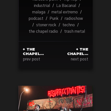
industrial
/
La Bacanal
/
malaga
/
metal extremo
/
podcast
/
Punk
/
radioshow
/
stoner rock
/
techno
/
the chapel radio
/
trash metal
+ THE
+ THE
CHAPEL…
CHAPEL…
prev post
next post