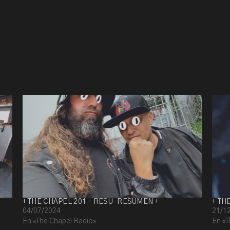
+ THE CHAPEL 201 – RESU-RESUMEN +
+ TH
04/07/2024
21/1
En «The Chapel Radio»
En «T