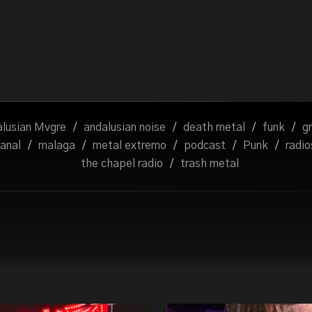
lusian Mvgre
/
andalusian noise
/
death metal
/
funk
/
g
anal
/
malaga
/
metal extremo
/
podcast
/
Punk
/
radi
the chapel radio
/
trash metal