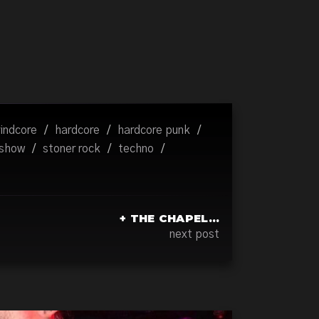
rindcore
/
hardcore
/
hardcore punk
/
oshow
/
stoner rock
/
techno
/
+ THE CHAPEL…
next post