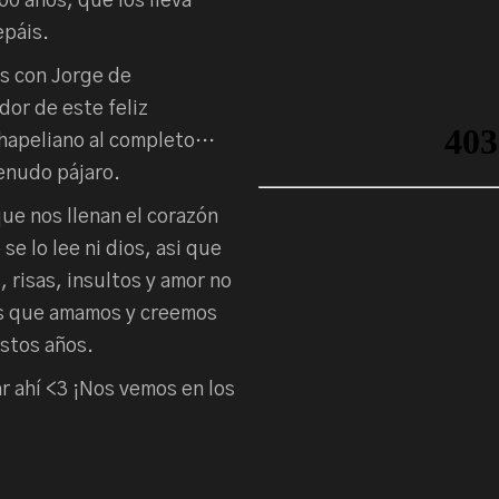
00 años, que los lleva
epáis.
s con Jorge de
or de este feliz
chapeliano al completo…
Menudo pájaro.
que nos llenan el corazón
e lo lee ni dios, asi que
 risas, insultos y amor no
as que amamos y creemos
stos años.
r ahí <3 ¡Nos vemos en los