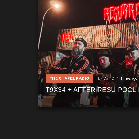
THE CHAPEL RADIO
by
DaniG
1 mes ago
T9X34 + AFTER RESU POOL 