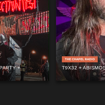
THE CHAPEL RADIO
by
PARTY +
T9X32 + ABISMO