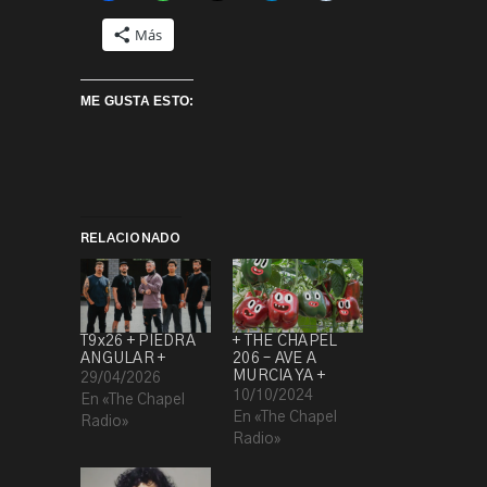
Más
ME GUSTA ESTO:
RELACIONADO
T9x26 + PIEDRA
+ THE CHAPEL
ANGULAR +
206 – AVE A
MURCIA YA +
29/04/2026
10/10/2024
En «The Chapel
En «The Chapel
Radio»
Radio»