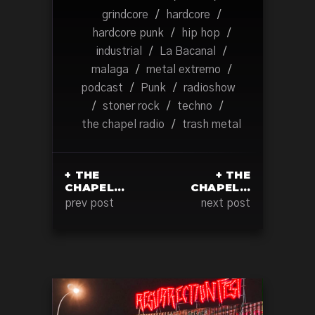
grindcore
/
hardcore
/
hardcore punk
/
hip hop
/
industrial
/
La Bacanal
/
malaga
/
metal extremo
/
podcast
/
Punk
/
radioshow
/
stoner rock
/
techno
/
the chapel radio
/
trash metal
+ THE
+ THE
CHAPEL…
CHAPEL…
prev post
next post