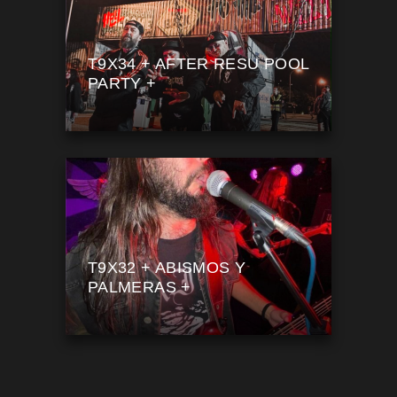
T9X34 + AFTER RESU POOL
PARTY +
T9X32 + ABISMOS Y
PALMERAS +