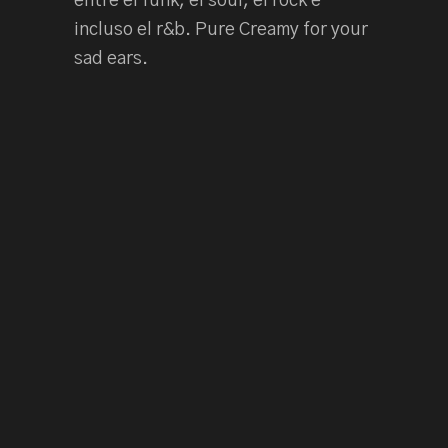
entre el funk, el soul, el rock e
incluso el r&b. Pure Creamy for your
sad ears.