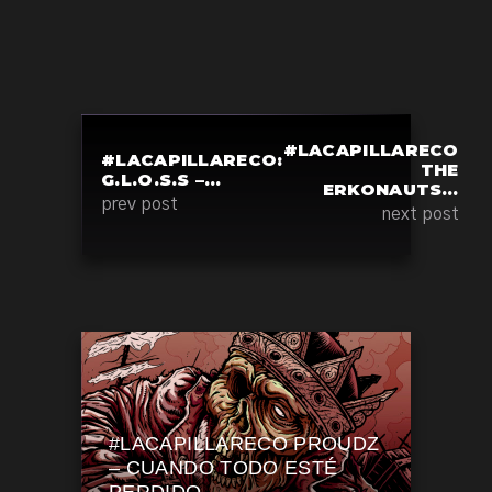
#LACAPILLARECO
#LACAPILLARECO:
THE
G.L.O.S.S –…
ERKONAUTS…
prev post
next post
#LACAPILLARECO PROUDZ
– CUANDO TODO ESTÉ
PERDIDO