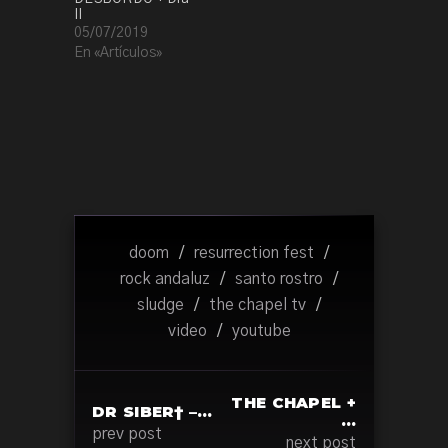
II
05/07/2019
En «Artículos»
doom
/
resurrection fest
/
rock andaluz
/
santo rostro
/
sludge
/
the chapel tv
/
video
/
youtube
THE CHAPEL +
DR SIBER† –…
…
prev post
next post