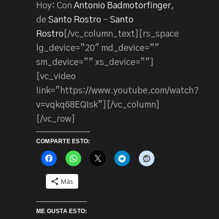
Hoy: Con
Antonio Badmotorfinger
,
de
Santo Rostro
–
Santo
Rostro
[/vc_column_text][rs_space
lg_device=”20″ md_device=””
sm_device=”” xs_device=””]
[vc_video
link=”https://www.youtube.com/watch?
v=vqkq68EQIsk”][/vc_column]
[/vc_row]
COMPARTE ESTO:
Más
ME GUSTA ESTO: