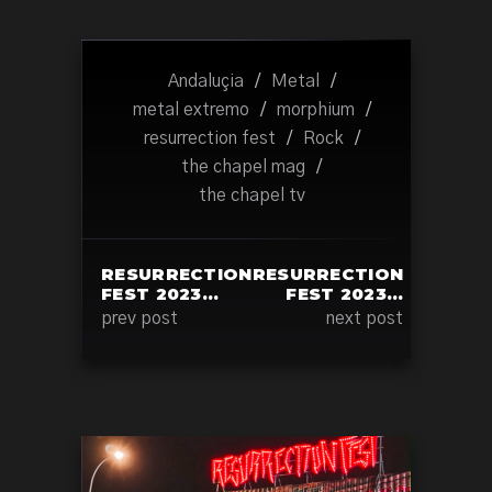
Andaluçia
/
Metal
/
metal extremo
/
morphium
/
resurrection fest
/
Rock
/
the chapel mag
/
the chapel tv
RESURRECTION
RESURRECTION
FEST 2023…
FEST 2023…
prev post
next post