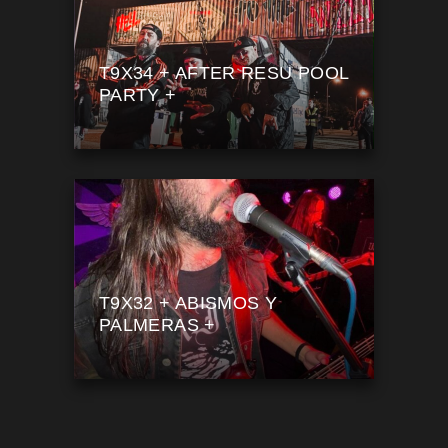
T9X34 + AFTER RESU POOL
PARTY +
T9X32 + ABISMOS Y
PALMERAS +