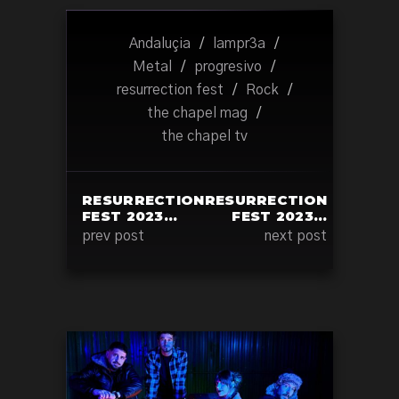
Andaluçia
/
lampr3a
/
Metal
/
progresivo
/
resurrection fest
/
Rock
/
the chapel mag
/
the chapel tv
RESURRECTION
RESURRECTION
FEST 2023…
FEST 2023…
prev post
next post