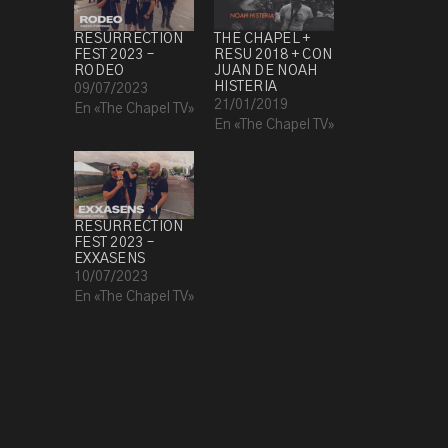
RESURRECTION
THE CHAPEL +
FEST 2023 –
RESU 2018 + CON
RODEO
JUAN DE NOAH
HISTERIA
09/07/2023
21/01/2019
En «The Chapel TV»
En «The Chapel TV»
RESURRECTION
FEST 2023 –
EXXASENS
10/07/2023
En «The Chapel TV»