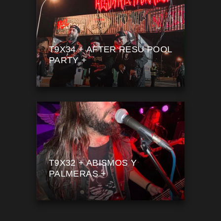
T9X34 + AFTER RESU POOL
PARTY +
T9X32 + ABISMOS Y
PALMERAS +