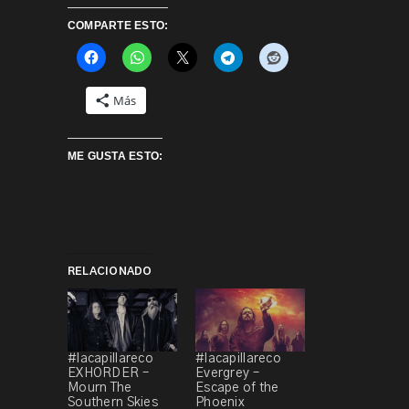
COMPARTE ESTO:
Más
ME GUSTA ESTO:
RELACIONADO
#lacapillareco
#lacapillareco
EXHORDER –
Evergrey –
Mourn The
Escape of the
Southern Skies
Phoenix