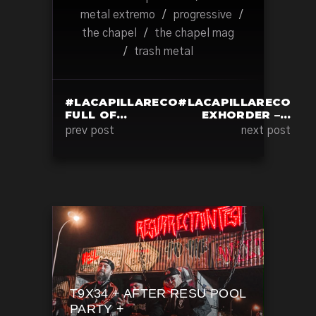
metal extremo
/
progressive
/
the chapel
/
the chapel mag
/
trash metal
#LACAPILLARECO
#LACAPILLARECO
FULL OF…
EXHORDER –…
prev post
next post
T9X34 + AFTER RESU POOL
PARTY +