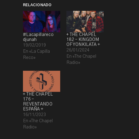
RELACIONADO
#Lacapillareco
+ THE CHAPEL
djunah
182 – KINGDOM
OF YONKILATA +
19/02/2019
26/01/2024
En «La Capilla
En «The Chapel
Reco»
Radio»
+ THE CHAPEL
176 –
REVENTANDO
ESPAÑA +
16/11/2023
En «The Chapel
Radio»