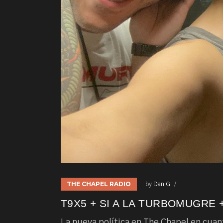
THE CHAPEL RADIO
by
DaniG
T9X5 + SI A LA TURBOMUGRE 
La nueva política en The Chapel en cuant