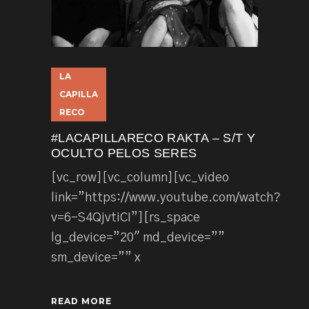
LA
CAPILLA
RECO
#LACAPILLARECO RAKTA – S/T Y
OCULTO PELOS SERES
[vc_row][vc_column][vc_video
link=”https://www.youtube.com/watch?
v=6-S4QjvtiCI”][rs_space
lg_device=”20″ md_device=””
sm_device=”” x
READ MORE