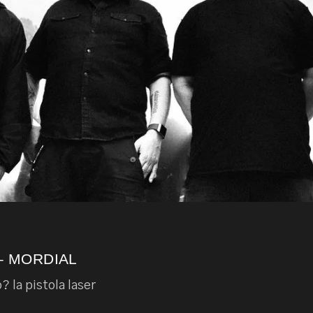
– MORDIAL
 la pistola laser